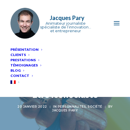
Jacques Pary
PRÉSENTATION
CLIENTS
PRESTATIONS
TÉMOIGNAGES
BLOG
CONTACT
Être iconoclaste
20 JANVIER 2022
|
IN
PERSONNALITÉS
,
SOCIÉTÉ
|
BY
JACQUES PARY